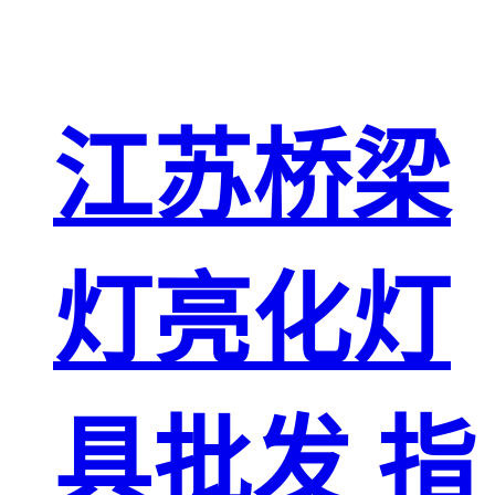
江苏桥梁
灯亮化灯
具批发 指