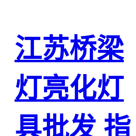
江苏桥梁
灯亮化灯
具批发 指