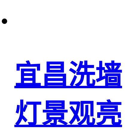
宜昌洗墙
灯景观亮