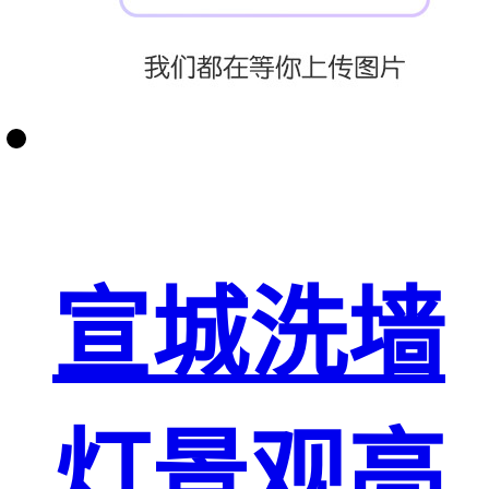
宣城洗墙
灯景观亮