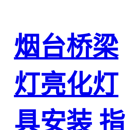
烟台桥梁
灯亮化灯
具安装 指