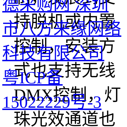
德采购网 深圳
持脱机或内置
市八方来缘网络
控制，安装方
科技有限公司
式也支持无线
粤ICP备
DMX控制，灯
15022229号-3
珠光效通道也