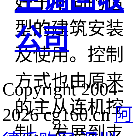
好于不同的造
型的建筑安装
公司
及使用。控制
方式也由原来
Copyright 2004-
的主从连机控
2026 cg160.cn
阿
制，发展到支