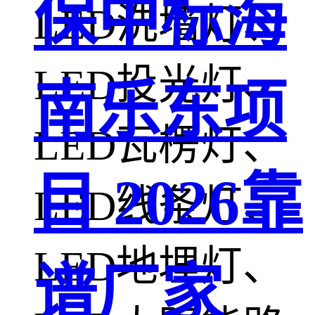
保中标海
LED洗墙灯、
LED投光灯、
南乐东项
LED瓦楞灯、
目 2026靠
LED线条灯、
LED地埋灯、
谱厂家