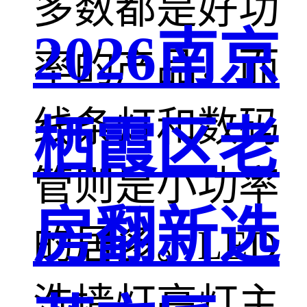
多数都是好功
2026南京
率的产品，而
线条灯和数码
栖霞区老
管则是小功率
房翻新选
的居多。LED
洗墙灯亮灯主