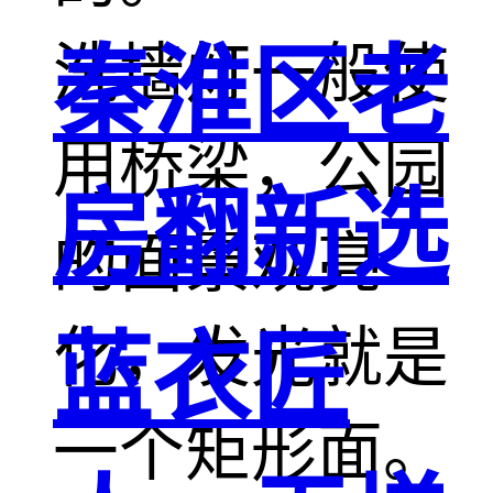
洗墙灯一般使
秦淮区老
用桥梁，公园
房翻新选
的面景观亮
化，发光就是
蓝衣匠
一个矩形面。