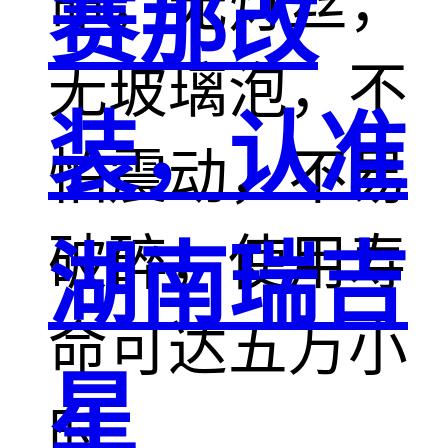
命，无灯丝，
赛那改
无玻璃泡，不
装，认准
怕震动，不易
破碎，使用寿
湖南瑞吉
命可达五万小
星
时