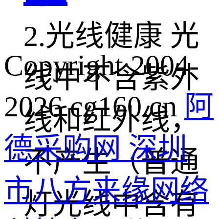
2.光线健康 光
Copyright 2004-
线中不含紫外
2026 cg160.cn
阿
线和红外线，
德采购网 深圳
不产生（普通
市八方来缘网络
灯光线中含有