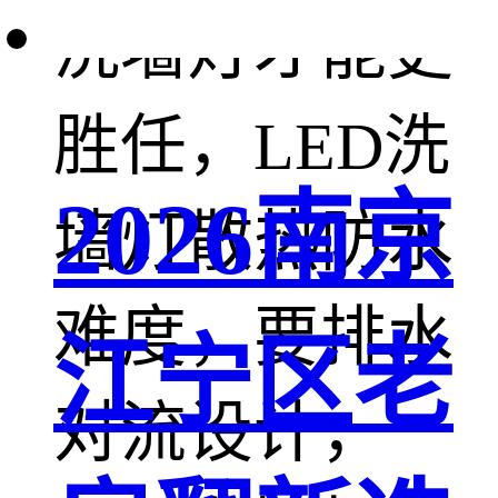
洗墙灯才能更
胜任，LED洗
2026南京
墙灯散热防水
难度，要排水
江宁区老
对流设计，