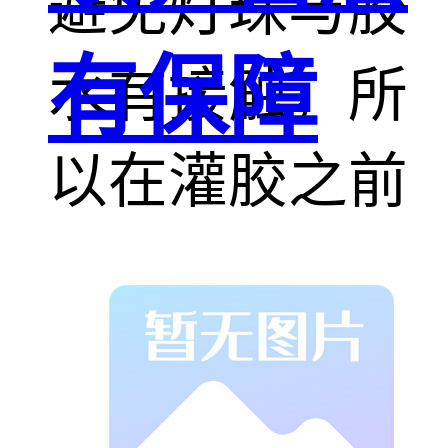
避免灯珠与胶
有保障
水有接触，所
以在灌胶之前
都要盖透镜再
灌胶，这样灯
珠就出现死灯