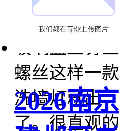
等问题。然后
玻璃盖上钉上
螺丝这样一款
2026南京
洗墙灯就出
了。很直观的