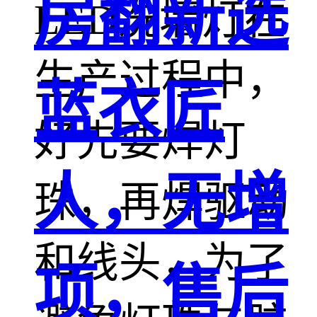
房翻新选
LED洗墙灯在
生产过程中，
蓝衣匠
好先要焊灯
人，无增
珠，再焊驱动
和线头，为了
项，售后