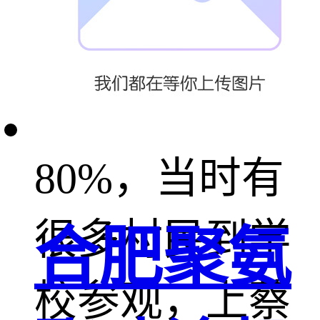
教育系统安装
基本达到
80%，当时有
很多村民到学
合肥聚氨
校参观，上蔡