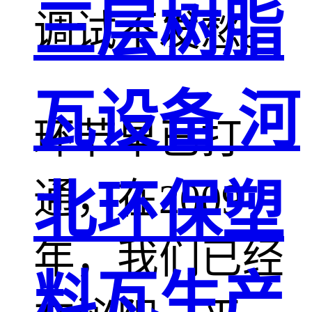
三层树脂
调试不发愁。
瓦设备 河
环节早已打
通，在2009
北环保塑
年，我们已经
料瓦生产