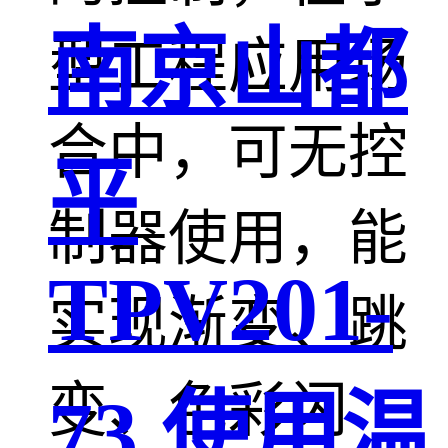
南京山都
型工程应用场
合中，可无控
平
制器使用，能
TPV201-
实现渐变、跳
变、色彩闪
73 使用温