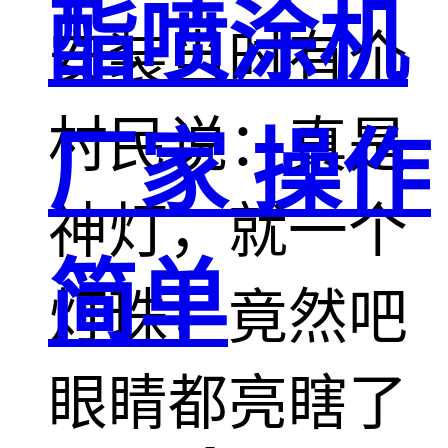
酯喷涂机
安装当时有个
村民说：真是
厂家 操作
神灯，就一个
简单
灯珠，竟然吧
眼睛都亮瞎了