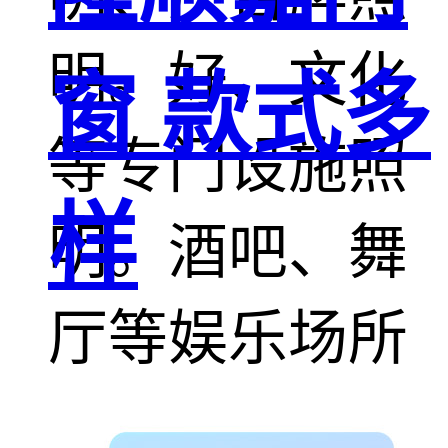
明。好、文化
窗 款式多
等专门设施照
样
明。酒吧、舞
厅等娱乐场所
气氛照明等。