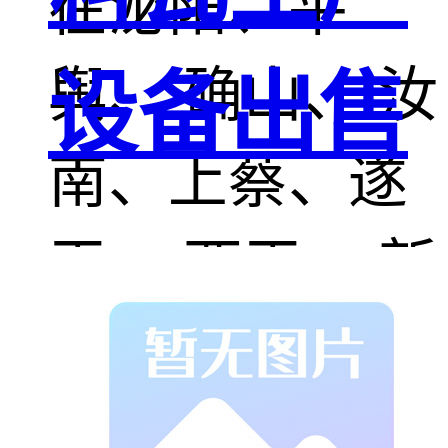
在泌阳、平
舆、 确山、 汝
设备出售
南、上蔡、遂
平、 西平、 新
蔡、 正阳等地
的学校改造，