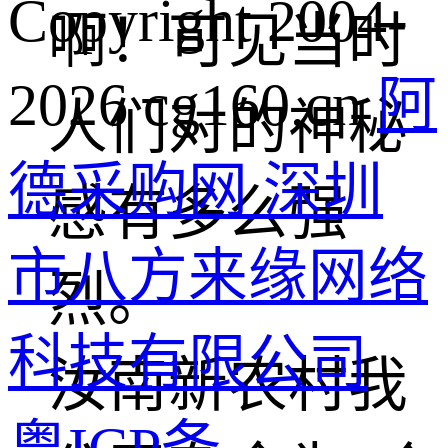
Copyright 2004-
啊！可见当时
2026 cg160.cn
阿
人们对的神秘
德采购网 深圳
感有多么强
市八方来缘网络
烈。
科技有限公司
汝南新农村我